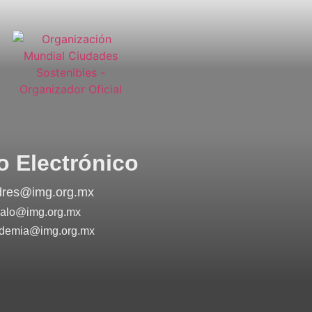
o Electrónico
dres@img.org.mx
alo@img.org.mx
demia@img.org.mx